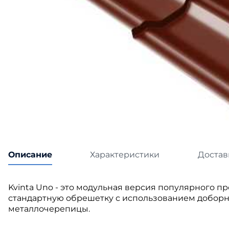
Катепа
Икопал
Tegola
Технон
Описание
Характеристики
Достав
Kvinta Uno - это модульная версия популярного пр
стандартную обрешетку с использованием доборны
металлочерепицы.