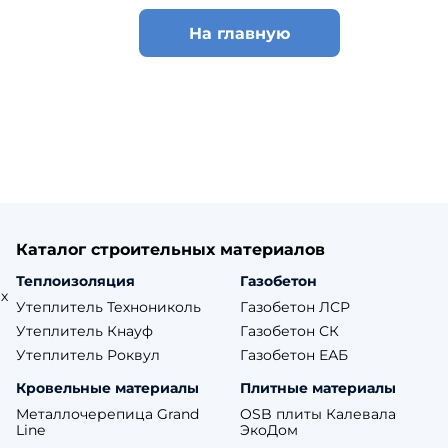
л-Профиль
Рулонная кровля Икоп
Braas
Рулонная кровля Бикр
На главную
астил для кровли
я черепица
Натуральная кера
Фальцевая кровля
ine
черепица
nTeed
л-Профиль
Grand Line
Керамическая черепиц
Металл Профиль
л
Комплектующие для 
лин
Металл Профиль FAST
Комплектующие Braas
ца Ондулин
Цементно-песчана
н Смарт
иколь Шинглас
черепица
Каталог строительных материалов
ктующие для Ондулина
Экофлекс
Теплоизоляция
Газобетон
х
Kriastak
р
Утеплитель Технониколь
Газобетон ЛСР
Braas
Утеплитель Кнауф
Газобетон СК
Утеплитель Роквул
Газобетон ЕАБ
я черепица
Натуральная кера
Кровельные материалы
Плитные материалы
черепица
nTeed
Металлочерепица Grand
OSB плиты Калевала
Line
ЭкоДом
Керамическая черепиц