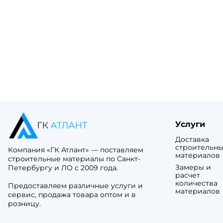
Метал
Плитные материалы
Профн
Гибка
Газобетон
Grand L
Certai
Материалы для забора
Метал
Docke
Кирпичи и керамоблоки
Катепа
Онду
Икопал
Пиломатериалы
Черепи
Tegola
Ондули
Благоустройство
Технон
Услуги
Компле
Доставка
строительны
Компания «ГК Атлант» — поставляем
Шифе
материалов
строительные материалы по Санкт-
Замеры и
Петербургу и ЛО с 2009 года.
расчет
Гибка
количества
Предоставляем различные услуги и
материалов
сервис, продажа товара оптом и в
Certai
розницу.
Docke