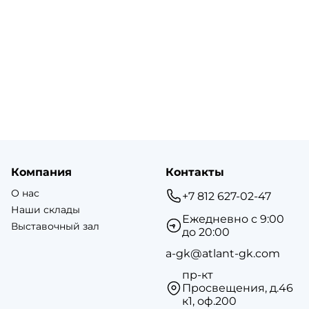
Технониколь
ал
Металлические софиты
Водосточная система Альта-
ост
Профиль
Доборные элементы
мическая
Комплектующие
а Braas
ЦПЧ
CLICK
Водосточные системы
Водосточные системы Металл-
я
Профиль
Компания
Контакты
Водосточная система Гранд-Лайн
О нас
+7 812 627-02-47
Водосточные системы
Наши склады
Технониколь
Ежедневно с 9:00
Выставочный зал
до 20:00
Водосточная система Альта-
Профиль
a-gk@atlant-gk.com
мическая
пр-кт
Просвещения, д.46
а Braas
к1, оф.200