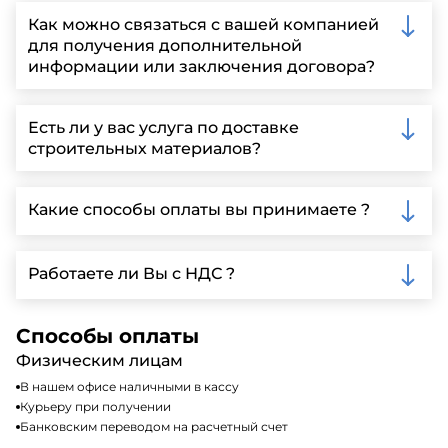
Как можно связаться с вашей компанией
для получения дополнительной
информации или заключения договора?
Вы можете связаться с нами по телефону, отправить
запрос через нашу официальную почту или
Есть ли у вас услуга по доставке
заполнить форму на нашем сайте для более
строительных материалов?
детальной информации и организации встречи.
Да, мы предлагаем доставку клиентам по всей
Ленинградской области, у нас собственный
Какие способы оплаты вы принимаете ?
автопарк, для обеспечения быстрой и надежной
доставки.
Мы принимаем различные способы оплаты,
включая наличные, банковские переводы,
Работаете ли Вы с НДС ?
кредитные карты. Подробную информацию о
доступных способах оплаты можно найти на нашем
Да, мы работаем по общей системе
сайте или у нашего менеджера по продажам.
налогообложения, т.е с НДС 20%
Способы оплаты
Физическим лицам
В нашем офисе наличными в кассу
Курьеру при получении
Банковским переводом на расчетный счет