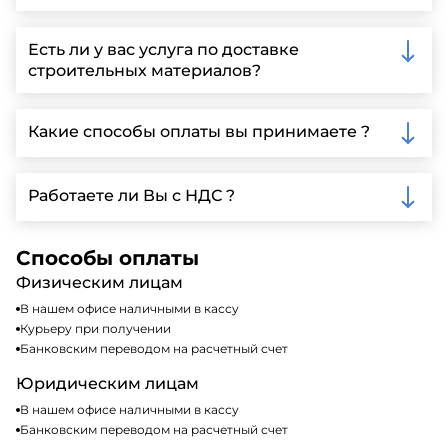
Вы можете связаться с нами по телефону, отправить
запрос через нашу официальную почту или
Есть ли у вас услуга по доставке
заполнить форму на нашем сайте для более
строительных материалов?
детальной информации и организации встречи.
Да, мы предлагаем доставку клиентам по всей
Ленинградской области, у нас собственный
Какие способы оплаты вы принимаете ?
автопарк, для обеспечения быстрой и надежной
доставки.
Мы принимаем различные способы оплаты,
включая наличные, банковские переводы,
Работаете ли Вы с НДС ?
кредитные карты. Подробную информацию о
доступных способах оплаты можно найти на нашем
Да, мы работаем по общей системе
сайте или у нашего менеджера по продажам.
налогообложения, т.е с НДС 20%
Способы оплаты
Физическим лицам
В нашем офисе наличными в кассу
Курьеру при получении
Банковским переводом на расчетный счет
Юридическим лицам
В нашем офисе наличными в кассу
Банковским переводом на расчетный счет