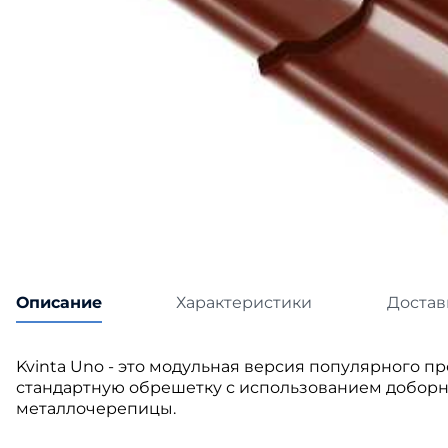
Катепа
Икопал
Tegola
Технон
Описание
Характеристики
Достав
Kvinta Uno - это модульная версия популярного пр
стандартную обрешетку с использованием доборны
металлочерепицы.