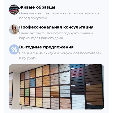
Склад Гатчина
Живые образцы
+7 (812) 309-42-27, доб. 6
Оцените цвет, текстуру и качество материалов
перед покупкой.
Ежедневно с 8:00 до 21:00
В наличии 375 М2
Профессиональная консультация
Наши эксперты помогут подобрать лучший
вариант для вашего дома.
Выгодные предложения
Специальные скидки и бонусы для посетителей
шоу-рума.