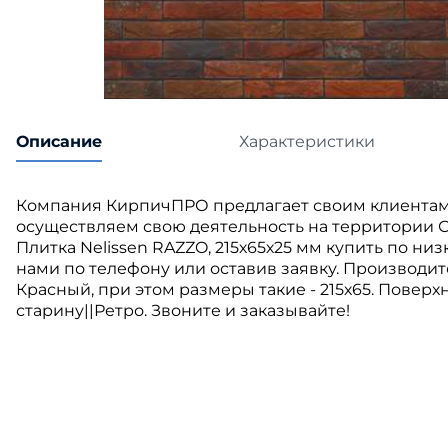
Катепа
Икопал
Tegola
Технон
Описание
Характеристики
Компания КирпичПРО предлагает своим клиентам
осуществляем свою деятельность на территории С
Плитка Nelissen RAZZO, 215х65х25 мм купить по ни
нами по телефону или оставив заявку. Производите
Красный, при этом размеры такие - 215х65. Повер
старину||Ретро. Звоните и заказывайте!