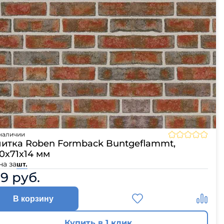
наличии
итка Roben Formback Buntgeflammt,
0х71х14 мм
на за
шт.
29 руб.
В корзину
Купить в 1 клик