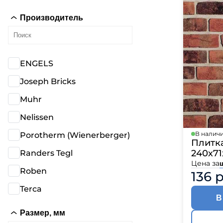
Производитель
ENGELS
Joseph Bricks
Muhr
Nelissen
В налич
Porotherm (Wienerberger)
Плитка
240х71
Randers Tegl
Цена за
Roben
136 
Terca
В
Размер, мм