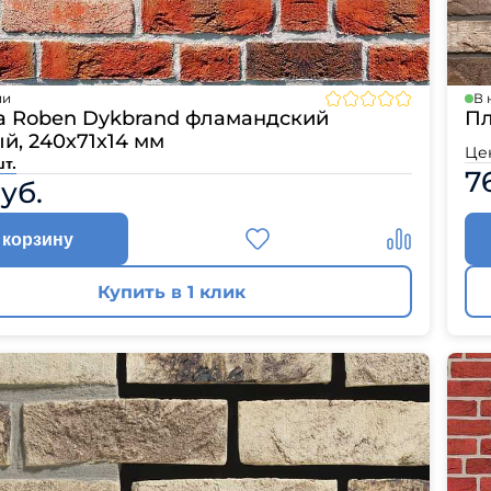
ии
В 
а Roben Dykbrand фламандский
Пл
й, 240х71х14 мм
Це
шт.
7
руб.
 корзину
Купить в 1 клик