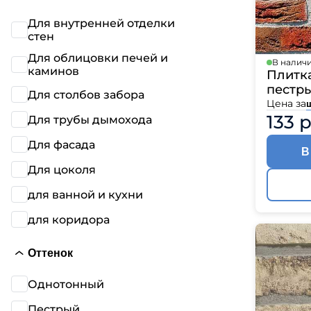
Для внутренней отделки
стен
Для облицовки печей и
В налич
каминов
Плитк
пестры
Для столбов забора
Цена за
133 
Для трубы дымохода
Для фасада
В
Для цоколя
для ванной и кухни
для коридора
Оттенок
Однотонный
Пестрый