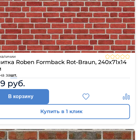
наличии
итка Roben Formback Rot-Braun, 240х71х14
м
на за
шт.
29 руб.
В корзину
Купить в 1 клик