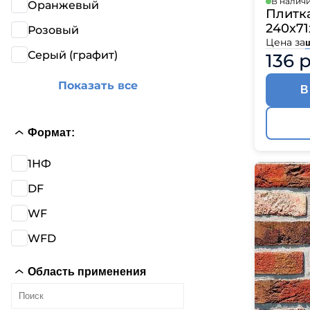
В налич
Оранжевый
Катепа
Плитка
Икопал
240х71
Розовый
Цена за
Tegola
Серый (графит)
136 
Технон
Показать все
В
Формат:
1НФ
DF
WF
WFD
Область применения