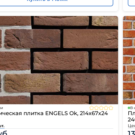
ии
В 
ческая плитка ENGELS Ok, 214х67х24
Пл
24
Це
шт.
уб.
1