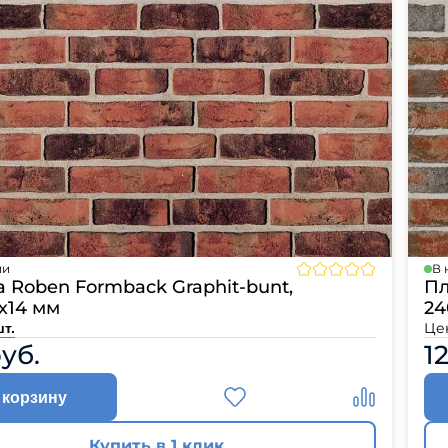
ии
В 
 Roben Formback Graphit-bunt,
Пл
х14 мм
24
Це
шт.
руб.
1
 корзину
Купить в 1 клик