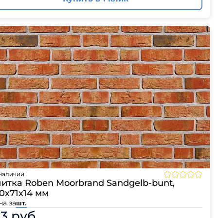
наличии
итка Roben Moorbrand Sandgelb-bunt,
0х71х14 мм
на за
шт.
33 руб.