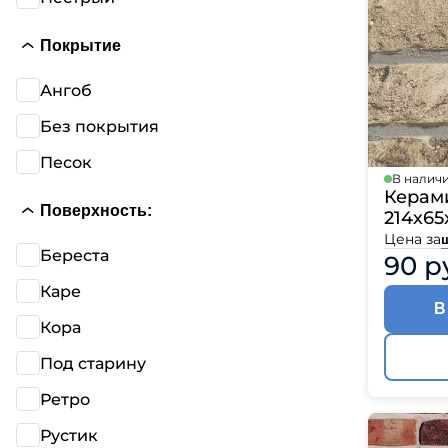
Покрытие
Ангоб
Без покрытия
Песок
В налич
Керам
Поверхность:
214х65
Цена за
Береста
90 р
Каре
В
Кора
Под старину
Ретро
Рустик