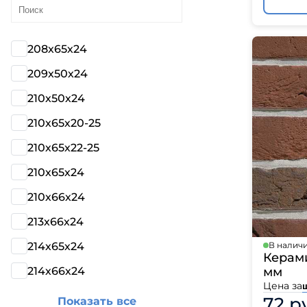
208х65х24
209х50х24
210х50х24
210х65х20-25
210х65х22-25
210х65х24
210х66х24
213х66х24
214х65х24
В налич
Керами
214х66х24
мм
Цена за
72 р
Показать все