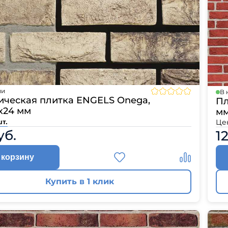
ии
В 
ическая плитка ENGELS Onega,
Пл
х24 мм
м
Це
шт.
уб.
1
 корзину
Купить в 1 клик