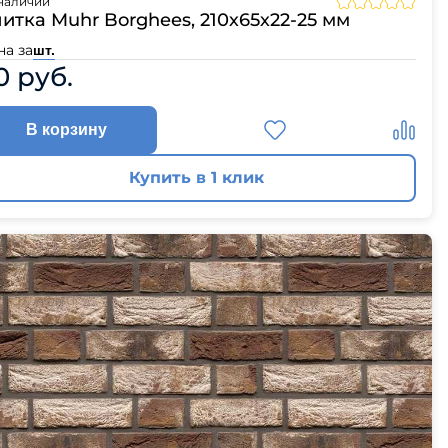
наличии
ЦПЧ
итка Muhr Borghees, 210х65х22-25 мм
на за
шт.
0 руб.
В корзину
Купить в 1 клик