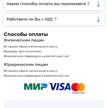
Ленинградской области, у нас собственный
Какие способы оплаты вы принимаете ?
автопарк, для обеспечения быстрой и надежной
доставки.
Мы принимаем различные способы оплаты,
включая наличные, банковские переводы,
Работаете ли Вы с НДС ?
кредитные карты. Подробную информацию о
доступных способах оплаты можно найти на нашем
Да, мы работаем по общей системе
сайте или у нашего менеджера по продажам.
налогообложения, т.е с НДС 20%
Способы оплаты
Физическим лицам
В нашем офисе наличными в кассу
Курьеру при получении
Банковским переводом на расчетный счет
Юридическим лицам
В нашем офисе наличными в кассу
Банковским переводом на расчетный счет