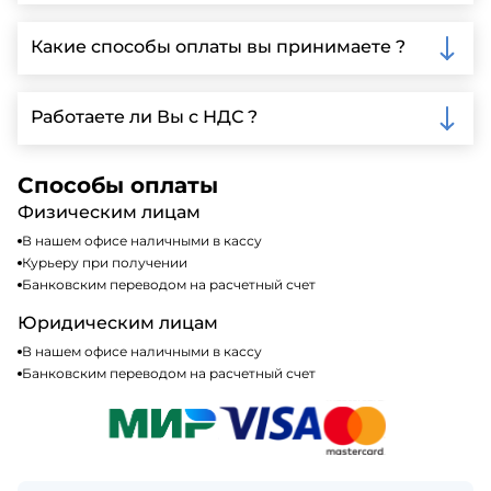
Да, мы предлагаем доставку клиентам по всей
Ленинградской области, у нас собственный
Какие способы оплаты вы принимаете ?
автопарк, для обеспечения быстрой и надежной
доставки.
Мы принимаем различные способы оплаты,
включая наличные, банковские переводы,
Работаете ли Вы с НДС ?
кредитные карты. Подробную информацию о
доступных способах оплаты можно найти на нашем
Да, мы работаем по общей системе
сайте или у нашего менеджера по продажам.
налогообложения, т.е с НДС 20%
Способы оплаты
Физическим лицам
В нашем офисе наличными в кассу
Курьеру при получении
Банковским переводом на расчетный счет
Юридическим лицам
В нашем офисе наличными в кассу
Банковским переводом на расчетный счет