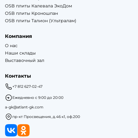
OSB плиты Калевала ЭкоДом
OSB плиты Кроношпан
OSB плиты Талион (Ультралам)
Компания
О нас
Наши склады
Выставочный зал
Контакты
+7 812 627-02-47
Ежедневно с 9:00 до 20:00
a-gk@atlant-gk.com
пр-кт Просвещения, д.46 к1, оф.200