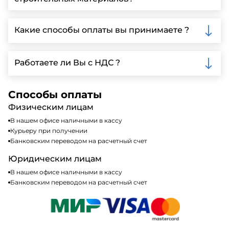
детальной информации и организации встречи.
Да, мы предлагаем доставку клиентам по всей
Ленинградской области, у нас собственный
Какие способы оплаты вы принимаете ?
автопарк, для обеспечения быстрой и надежной
доставки.
Мы принимаем различные способы оплаты,
включая наличные, банковские переводы,
Работаете ли Вы с НДС ?
кредитные карты. Подробную информацию о
доступных способах оплаты можно найти на нашем
Да, мы работаем по общей системе
сайте или у нашего менеджера по продажам.
налогообложения, т.е с НДС 20%
Способы оплаты
Физическим лицам
В нашем офисе наличными в кассу
Курьеру при получении
Банковским переводом на расчетный счет
Юридическим лицам
В нашем офисе наличными в кассу
Банковским переводом на расчетный счет