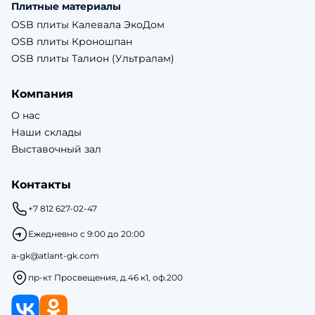
Плитные материалы
OSB плиты Калевала ЭкоДом
OSB плиты Кроношпан
OSB плиты Талион (Ультралам)
Компания
О нас
Наши склады
Выставочный зал
Контакты
+7 812 627-02-47
Ежедневно с 9:00 до 20:00
a-gk@atlant-gk.com
пр-кт Просвещения, д.46 к1, оф.200