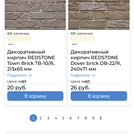
В наличии
В наличии
Декоративный
Декоративный
кирпич REDSTONE
кирпич REDSTONE
Dover brick DB-22/R,
Town Brick TB-10/R,
240х71 мм
213х65 мм
Подробнее
Подробнее
Цена за
Цена за
шт.
шт.
26 руб.
20 руб.
В корзину
В корзину
2
3
4
5
6
7
8
9
1