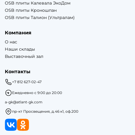
OSB плиты Калевала ЭкоДом
OSB плиты Кроношпан
OSB плиты Талион (Ультралам)
Компания
О нас
Наши склады
Выставочный зал
Контакты
+7 812 627-02-47
Ежедневно с 9:00 до 20:00
a-gk@atlant-gk.com
пр-кт Просвещения, д.46 к1, оф.200