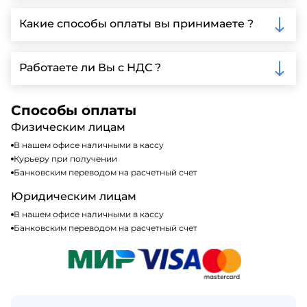
Да, мы предлагаем доставку клиентам по всей
Ленинградской области, у нас собственный
Какие способы оплаты вы принимаете ?
автопарк, для обеспечения быстрой и надежной
доставки.
Мы принимаем различные способы оплаты,
включая наличные, банковские переводы,
Работаете ли Вы с НДС ?
кредитные карты. Подробную информацию о
доступных способах оплаты можно найти на нашем
Да, мы работаем по общей системе
сайте или у нашего менеджера по продажам.
налогообложения, т.е с НДС 20%
Способы оплаты
Физическим лицам
В нашем офисе наличными в кассу
Курьеру при получении
Банковским переводом на расчетный счет
Юридическим лицам
В нашем офисе наличными в кассу
Банковским переводом на расчетный счет