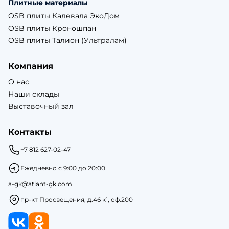
Плитные материалы
OSB плиты Калевала ЭкоДом
OSB плиты Кроношпан
OSB плиты Талион (Ультралам)
Компания
О нас
Наши склады
Выставочный зал
Контакты
+7 812 627-02-47
Ежедневно с 9:00 до 20:00
a-gk@atlant-gk.com
пр-кт Просвещения, д.46 к1, оф.200