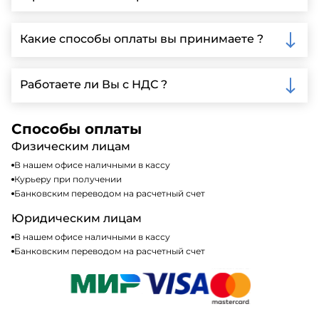
детальной информации и организации встречи.
Да, мы предлагаем доставку клиентам по всей
Ленинградской области, у нас собственный
Какие способы оплаты вы принимаете ?
автопарк, для обеспечения быстрой и надежной
доставки.
Мы принимаем различные способы оплаты,
включая наличные, банковские переводы,
Работаете ли Вы с НДС ?
кредитные карты. Подробную информацию о
доступных способах оплаты можно найти на нашем
Да, мы работаем по общей системе
сайте или у нашего менеджера по продажам.
налогообложения, т.е с НДС 20%
Способы оплаты
Физическим лицам
В нашем офисе наличными в кассу
Курьеру при получении
Банковским переводом на расчетный счет
Юридическим лицам
В нашем офисе наличными в кассу
Банковским переводом на расчетный счет