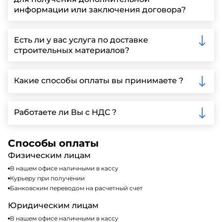
информации или заключения договора?
Вы можете связаться с нами по телефону, отправить
запрос через нашу официальную почту или
Есть ли у вас услуга по доставке
заполнить форму на нашем сайте для более
строительных материалов?
детальной информации и организации встречи.
Да, мы предлагаем доставку клиентам по всей
Ленинградской области, у нас собственный
Какие способы оплаты вы принимаете ?
автопарк, для обеспечения быстрой и надежной
доставки.
Мы принимаем различные способы оплаты,
включая наличные, банковские переводы,
Работаете ли Вы с НДС ?
кредитные карты. Подробную информацию о
доступных способах оплаты можно найти на нашем
Да, мы работаем по общей системе
сайте или у нашего менеджера по продажам.
налогообложения, т.е с НДС 20%
Способы оплаты
Физическим лицам
В нашем офисе наличными в кассу
Курьеру при получении
Банковским переводом на расчетный счет
Юридическим лицам
В нашем офисе наличными в кассу