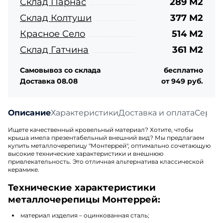
Склад Парнас
289 М2
Склад Колтуши
377 М2
Красное Село
514 М2
Склад Гатчина
361 М2
Самовывоз со склада
бесплатно
Доставка 08.08
от 949 руб.
Описание
Характеристики
Доставка и оплата
Серти
Ищете качественный кровельный материал? Хотите, чтобы
крыша имела презентабельный внешний вид? Мы предлагаем
купить металлочерепицу "Монтеррей", оптимально сочетающую
высокие технические характеристики и внешнюю
привлекательность. Это отличная альтернатива классической
керамике.
Технические характеристики
металлочерепицы Монтеррей:
материал изделия – оцинкованная сталь;