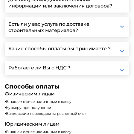
информации или заключения договора?
Вы можете связаться с нами по телефону, отправить
запрос через нашу официальную почту или
Есть ли у вас услуга по доставке
заполнить форму на нашем сайте для более
строительных материалов?
детальной информации и организации встречи.
Да, мы предлагаем доставку клиентам по всей
Ленинградской области, у нас собственный
Какие способы оплаты вы принимаете ?
автопарк, для обеспечения быстрой и надежной
доставки.
Мы принимаем различные способы оплаты,
включая наличные, банковские переводы,
Работаете ли Вы с НДС ?
кредитные карты. Подробную информацию о
доступных способах оплаты можно найти на нашем
Да, мы работаем по общей системе
сайте или у нашего менеджера по продажам.
налогообложения, т.е с НДС 20%
Способы оплаты
Физическим лицам
В нашем офисе наличными в кассу
Курьеру при получении
Банковским переводом на расчетный счет
Юридическим лицам
В нашем офисе наличными в кассу