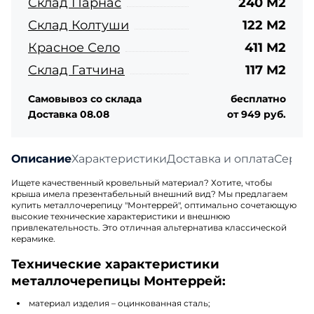
Склад Парнас
240 М2
Склад Колтуши
122 М2
Красное Село
411 М2
Склад Гатчина
117 М2
Самовывоз со склада
бесплатно
Доставка 08.08
от 949 руб.
Описание
Характеристики
Доставка и оплата
Серти
Ищете качественный кровельный материал? Хотите, чтобы
крыша имела презентабельный внешний вид? Мы предлагаем
купить металлочерепицу "Монтеррей", оптимально сочетающую
высокие технические характеристики и внешнюю
привлекательность. Это отличная альтернатива классической
керамике.
Технические характеристики
металлочерепицы Монтеррей:
материал изделия – оцинкованная сталь;