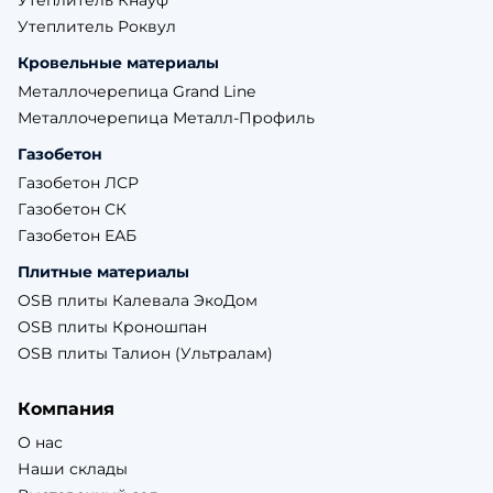
Утеплитель Кнауф
Утеплитель Роквул
Кровельные материалы
Металлочерепица Grand Line
Металлочерепица Металл-Профиль
Газобетон
Газобетон ЛСР
Газобетон СК
Газобетон ЕАБ
Плитные материалы
OSB плиты Калевала ЭкоДом
OSB плиты Кроношпан
OSB плиты Талион (Ультралам)
Компания
О нас
Наши склады