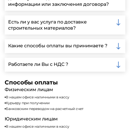
информации или заключения договора?
Вы можете связаться с нами по телефону, отправить
запрос через нашу официальную почту или
Есть ли у вас услуга по доставке
заполнить форму на нашем сайте для более
строительных материалов?
детальной информации и организации встречи.
Да, мы предлагаем доставку клиентам по всей
Ленинградской области, у нас собственный
Какие способы оплаты вы принимаете ?
автопарк, для обеспечения быстрой и надежной
доставки.
Мы принимаем различные способы оплаты,
включая наличные, банковские переводы,
Работаете ли Вы с НДС ?
кредитные карты. Подробную информацию о
доступных способах оплаты можно найти на нашем
Да, мы работаем по общей системе
сайте или у нашего менеджера по продажам.
налогообложения, т.е с НДС 20%
Способы оплаты
Физическим лицам
В нашем офисе наличными в кассу
Курьеру при получении
Банковским переводом на расчетный счет
Юридическим лицам
В нашем офисе наличными в кассу