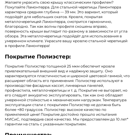
Желаете украсить свою крышу классическим профилем?
Покупайте Ламонтерра. Для стальной черепицы Ламонтерра
характерна средняя глубина — 39 мм. Это вариант, который
подойдёт для небольших скатов. Кровля, покрытая
металлочерепицей Ламонтерра, смотрится гармонично,
благородно. Так как волны профиля скошены вправо,
поверхность крыши выглядит по-разному в зависимости от угла
обзора. Эта металлочерепица подойдёт для использования в
умеренном климате. Украсьте вашу кровлю стальной черепицей
в профиле Ламонтерра!
Покрытие Полиэстер:
Покрытие Полиэстер толщиной 25 мкм обеспечит кровле
привлекательный внешний вид и надёжную защиту. Оно
характеризуется пластичностью и широкой цветовой гаммой, что
расширяет область его применения: Полиэстер используют в
производстве фасадных кассет, линеарных панелей,
профнастила, металлочерепицы и т. д. Покрытие не выгорает, но
его следует аккуратно эксплуатировать, так как оно обладает
умеренной стойкостью к механическим нагрузкам. Температура
эксплуатации стали с покрытием Полиэстер не должна быть
более +80 градусов. Полиэстер: высокое качество по
приемлемой цене! Покрытие достойно прошло испытания
МИСиС, подтвердив своё качество. Мы предоставляем до 10 лет*
гарантии на сталь с указанным покрытием.
Преимущества: