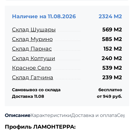
Наличие на 11.08.2026
2324 М2
Склад Шушары
569 М2
Склад Мурино
585 М2
Склад Парнас
152 М2
Склад Колтуши
240 М2
Красное Село
539 М2
Склад Гатчина
239 М2
Самовывоз со склада
бесплатно
Доставка 11.08
от 949 руб.
Описание
Характеристики
Доставка и оплата
Серти
Профиль ЛАМОНТЕРРА: