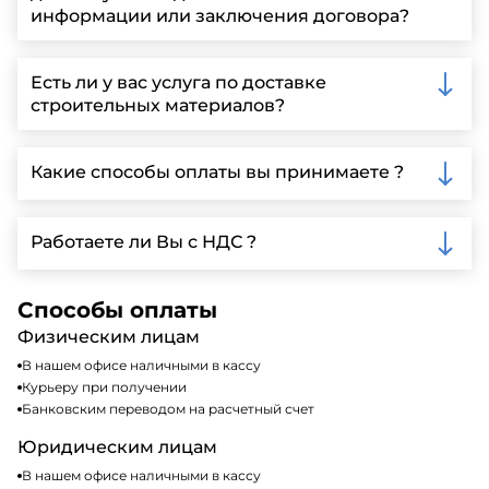
информации или заключения договора?
Вы можете связаться с нами по телефону, отправить
запрос через нашу официальную почту или
Есть ли у вас услуга по доставке
заполнить форму на нашем сайте для более
строительных материалов?
детальной информации и организации встречи.
Да, мы предлагаем доставку клиентам по всей
Ленинградской области, у нас собственный
Какие способы оплаты вы принимаете ?
автопарк, для обеспечения быстрой и надежной
доставки.
Мы принимаем различные способы оплаты,
включая наличные, банковские переводы,
Работаете ли Вы с НДС ?
кредитные карты. Подробную информацию о
доступных способах оплаты можно найти на нашем
Да, мы работаем по общей системе
сайте или у нашего менеджера по продажам.
налогообложения, т.е с НДС 20%
Способы оплаты
Физическим лицам
В нашем офисе наличными в кассу
Курьеру при получении
Банковским переводом на расчетный счет
Юридическим лицам
В нашем офисе наличными в кассу