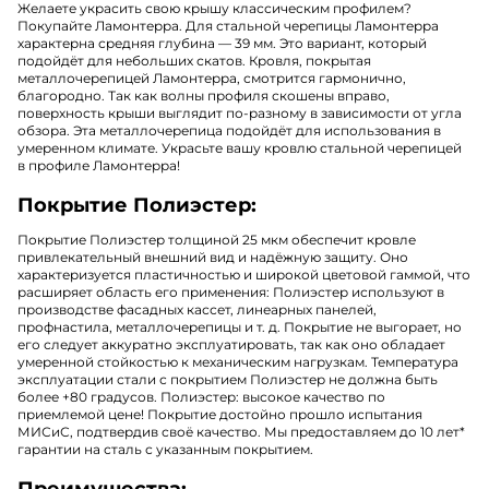
Желаете украсить свою крышу классическим профилем?
Покупайте Ламонтерра. Для стальной черепицы Ламонтерра
характерна средняя глубина — 39 мм. Это вариант, который
подойдёт для небольших скатов. Кровля, покрытая
металлочерепицей Ламонтерра, смотрится гармонично,
благородно. Так как волны профиля скошены вправо,
поверхность крыши выглядит по-разному в зависимости от угла
обзора. Эта металлочерепица подойдёт для использования в
умеренном климате. Украсьте вашу кровлю стальной черепицей
в профиле Ламонтерра!
Покрытие Полиэстер:
Покрытие Полиэстер толщиной 25 мкм обеспечит кровле
привлекательный внешний вид и надёжную защиту. Оно
характеризуется пластичностью и широкой цветовой гаммой, что
расширяет область его применения: Полиэстер используют в
производстве фасадных кассет, линеарных панелей,
профнастила, металлочерепицы и т. д. Покрытие не выгорает, но
его следует аккуратно эксплуатировать, так как оно обладает
умеренной стойкостью к механическим нагрузкам. Температура
эксплуатации стали с покрытием Полиэстер не должна быть
более +80 градусов. Полиэстер: высокое качество по
приемлемой цене! Покрытие достойно прошло испытания
МИСиС, подтвердив своё качество. Мы предоставляем до 10 лет*
гарантии на сталь с указанным покрытием.
Преимущества: