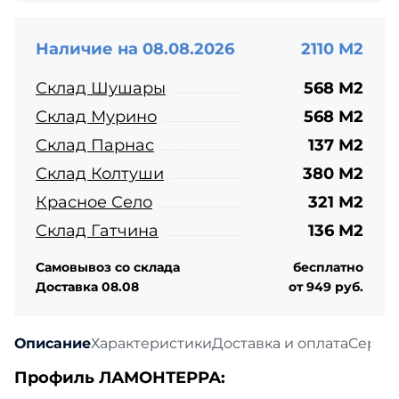
Наличие на 08.08.2026
2110 М2
Склад Шушары
568 М2
Склад Мурино
568 М2
Склад Парнас
137 М2
Склад Колтуши
380 М2
Красное Село
321 М2
Склад Гатчина
136 М2
Самовывоз со склада
бесплатно
Доставка 08.08
от 949 руб.
Описание
Характеристики
Доставка и оплата
Серти
Профиль ЛАМОНТЕРРА: