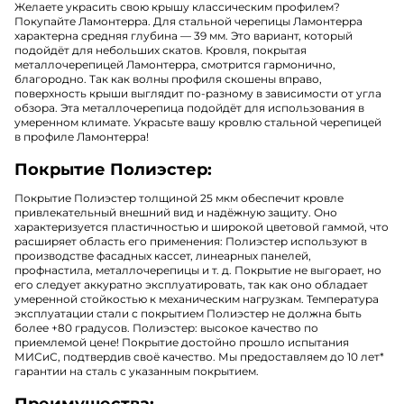
Желаете украсить свою крышу классическим профилем?
Покупайте Ламонтерра. Для стальной черепицы Ламонтерра
характерна средняя глубина — 39 мм. Это вариант, который
подойдёт для небольших скатов. Кровля, покрытая
металлочерепицей Ламонтерра, смотрится гармонично,
благородно. Так как волны профиля скошены вправо,
поверхность крыши выглядит по-разному в зависимости от угла
обзора. Эта металлочерепица подойдёт для использования в
умеренном климате. Украсьте вашу кровлю стальной черепицей
в профиле Ламонтерра!
Покрытие Полиэстер:
Покрытие Полиэстер толщиной 25 мкм обеспечит кровле
привлекательный внешний вид и надёжную защиту. Оно
характеризуется пластичностью и широкой цветовой гаммой, что
расширяет область его применения: Полиэстер используют в
производстве фасадных кассет, линеарных панелей,
профнастила, металлочерепицы и т. д. Покрытие не выгорает, но
его следует аккуратно эксплуатировать, так как оно обладает
умеренной стойкостью к механическим нагрузкам. Температура
эксплуатации стали с покрытием Полиэстер не должна быть
более +80 градусов. Полиэстер: высокое качество по
приемлемой цене! Покрытие достойно прошло испытания
МИСиС, подтвердив своё качество. Мы предоставляем до 10 лет*
гарантии на сталь с указанным покрытием.
Преимущества: