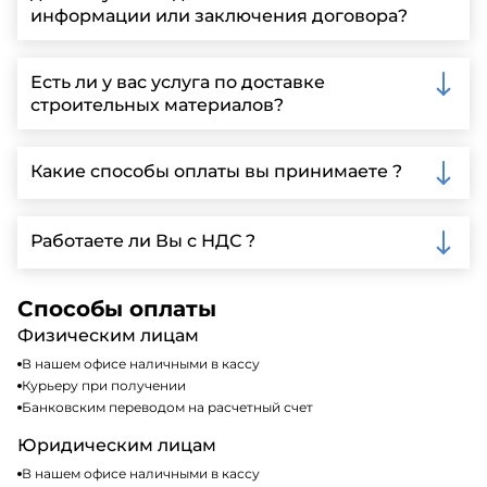
информации или заключения договора?
Вы можете связаться с нами по телефону, отправить
запрос через нашу официальную почту или
Есть ли у вас услуга по доставке
заполнить форму на нашем сайте для более
строительных материалов?
детальной информации и организации встречи.
Да, мы предлагаем доставку клиентам по всей
Ленинградской области, у нас собственный
Какие способы оплаты вы принимаете ?
автопарк, для обеспечения быстрой и надежной
доставки.
Мы принимаем различные способы оплаты,
включая наличные, банковские переводы,
Работаете ли Вы с НДС ?
кредитные карты. Подробную информацию о
доступных способах оплаты можно найти на нашем
Да, мы работаем по общей системе
сайте или у нашего менеджера по продажам.
налогообложения, т.е с НДС 20%
Способы оплаты
Физическим лицам
В нашем офисе наличными в кассу
Курьеру при получении
Банковским переводом на расчетный счет
Юридическим лицам
В нашем офисе наличными в кассу