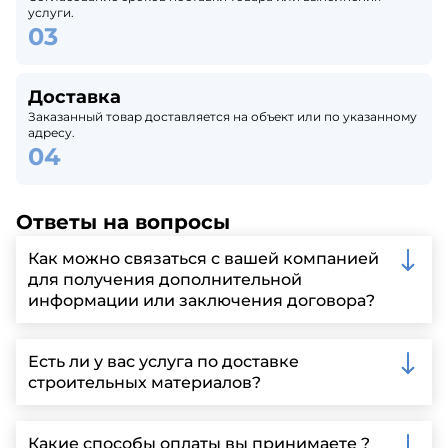
услуги.
Доставка
Заказанный товар доставляется на объект или по указанному
адресу.
Ответы на вопросы
Как можно связаться с вашей компанией
для получения дополнительной
информации или заключения договора?
Вы можете связаться с нами по телефону, отправить
запрос через нашу официальную почту или
Есть ли у вас услуга по доставке
заполнить форму на нашем сайте для более
строительных материалов?
детальной информации и организации встречи.
Да, мы предлагаем доставку клиентам по всей
Ленинградской области, у нас собственный
Какие способы оплаты вы принимаете ?