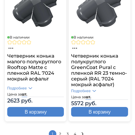
В наличии
В наличии
Четверник конька
Четверник конька
малого полукруглого
полукруглого
Rooftop Matte с
GreenСoat Pural с
пленкой RAL 7024
пленкой RR 23 темно-
мокрый асфальт
серый (RAL 7024
мокрый асфальт)
Подробнее
Подробнее
Цена за
шт.
Цена за
шт.
2623 руб.
5572 руб.
В корзину
В корзину
2
3
4
1