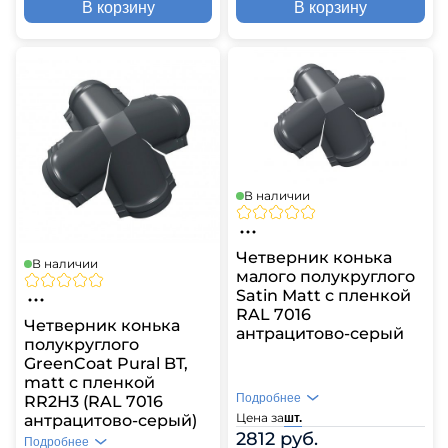
В корзину
В корзину
В наличии
Четверник конька
В наличии
малого полукруглого
Satin Мatt с пленкой
RAL 7016
Четверник конька
антрацитово-серый
полукруглого
GreenCoat Pural BT,
matt с пленкой
Подробнее
RR2Н3 (RAL 7016
Цена за
антрацитово-серый)
шт.
2812 руб.
Подробнее