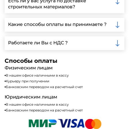
Есть ли у вас услуга по доставке
заполнить форму на нашем сайте для более
строительных материалов?
детальной информации и организации встречи.
Да, мы предлагаем доставку клиентам по всей
Ленинградской области, у нас собственный
Какие способы оплаты вы принимаете ?
автопарк, для обеспечения быстрой и надежной
доставки.
Мы принимаем различные способы оплаты,
включая наличные, банковские переводы,
Работаете ли Вы с НДС ?
кредитные карты. Подробную информацию о
доступных способах оплаты можно найти на нашем
Да, мы работаем по общей системе
сайте или у нашего менеджера по продажам.
налогообложения, т.е с НДС 20%
Способы оплаты
Физическим лицам
В нашем офисе наличными в кассу
Курьеру при получении
Банковским переводом на расчетный счет
Юридическим лицам
В нашем офисе наличными в кассу
Банковским переводом на расчетный счет