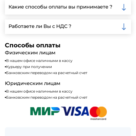
Ленинградской области, у нас собственный
Какие способы оплаты вы принимаете ?
автопарк, для обеспечения быстрой и надежной
доставки.
Мы принимаем различные способы оплаты,
включая наличные, банковские переводы,
Работаете ли Вы с НДС ?
кредитные карты. Подробную информацию о
доступных способах оплаты можно найти на нашем
Да, мы работаем по общей системе
сайте или у нашего менеджера по продажам.
налогообложения, т.е с НДС 20%
Способы оплаты
Физическим лицам
В нашем офисе наличными в кассу
Курьеру при получении
Банковским переводом на расчетный счет
Юридическим лицам
В нашем офисе наличными в кассу
Банковским переводом на расчетный счет