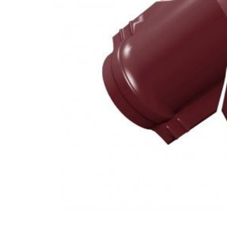
Катепа
Икопал
Tegola
Технон