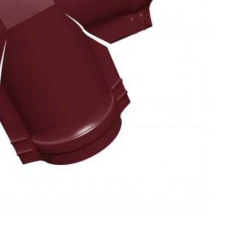
л
Комплектующие для 
Комплектующие Braas
иколь Шинглас