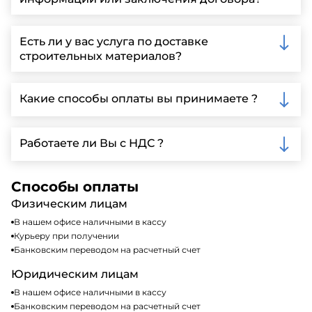
Вы можете связаться с нами по телефону, отправить
запрос через нашу официальную почту или
Есть ли у вас услуга по доставке
заполнить форму на нашем сайте для более
строительных материалов?
детальной информации и организации встречи.
Да, мы предлагаем доставку клиентам по всей
Ленинградской области, у нас собственный
Какие способы оплаты вы принимаете ?
автопарк, для обеспечения быстрой и надежной
доставки.
Мы принимаем различные способы оплаты,
включая наличные, банковские переводы,
Работаете ли Вы с НДС ?
кредитные карты. Подробную информацию о
доступных способах оплаты можно найти на нашем
Да, мы работаем по общей системе
сайте или у нашего менеджера по продажам.
налогообложения, т.е с НДС 20%
Способы оплаты
Физическим лицам
В нашем офисе наличными в кассу
Курьеру при получении
Банковским переводом на расчетный счет
Юридическим лицам
В нашем офисе наличными в кассу
Банковским переводом на расчетный счет