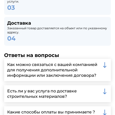
услуги.
Доставка
Заказанный товар доставляется на объект или по указанному
адресу.
Ответы на вопросы
Как можно связаться с вашей компанией
для получения дополнительной
информации или заключения договора?
Вы можете связаться с нами по телефону, отправить
запрос через нашу официальную почту или
Есть ли у вас услуга по доставке
заполнить форму на нашем сайте для более
строительных материалов?
детальной информации и организации встречи.
Да, мы предлагаем доставку клиентам по всей
Ленинградской области, у нас собственный
Какие способы оплаты вы принимаете ?
автопарк, для обеспечения быстрой и надежной