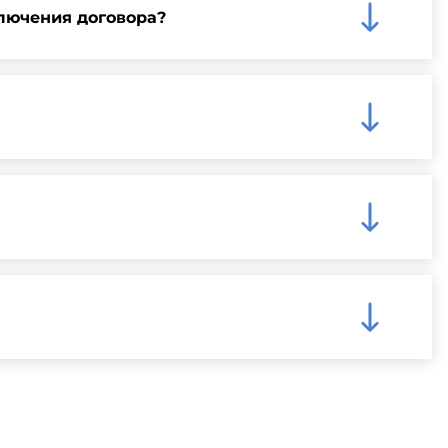
лючения договора?
му на нашем сайте для более детальной информации
чения быстрой и надежной доставки.
ную информацию о доступных способах оплаты