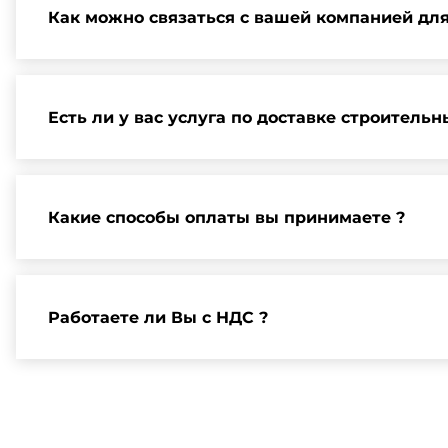
Как можно связаться с вашей компанией дл
Вы можете связаться с нами по телефону, отправит
и организации встречи.
Есть ли у вас услуга по доставке строитель
Да, мы предлагаем доставку клиентам по всей Ленин
Какие способы оплаты вы принимаете ?
Мы принимаем различные способы оплаты, включая 
можно найти на нашем сайте или у нашего менедже
Работаете ли Вы с НДС ?
Да, мы работаем по общей системе налогообложения,