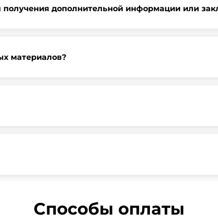
я получения дополнительной информации или зак
ь запрос через нашу официальную почту или заполнить фор
ных материалов?
градской области, у нас собственный автопарк, для обеспе
наличные, банковские переводы, кредитные карты. Подроб
ра по продажам.
 т.е с НДС 20%
Способы оплаты