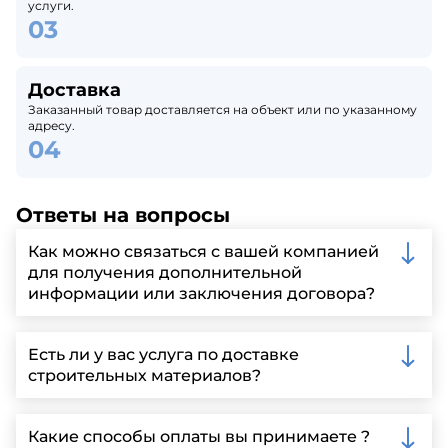
услуги.
Доставка
Заказанный товар доставляется на объект или по указанному
адресу.
Ответы на вопросы
Как можно связаться с вашей компанией
для получения дополнительной
информации или заключения договора?
Вы можете связаться с нами по телефону, отправить
запрос через нашу официальную почту или
Есть ли у вас услуга по доставке
заполнить форму на нашем сайте для более
строительных материалов?
детальной информации и организации встречи.
Да, мы предлагаем доставку клиентам по всей
Ленинградской области, у нас собственный
Какие способы оплаты вы принимаете ?
автопарк, для обеспечения быстрой и надежной