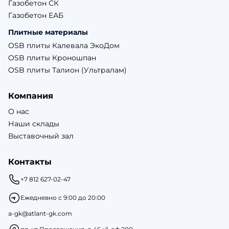
Газобетон СК
Газобетон ЕАБ
Плитные материалы
OSB плиты Калевала ЭкоДом
OSB плиты Кроношпан
OSB плиты Талион (Ультралам)
Компания
О нас
Наши склады
Выставочный зал
Контакты
+7 812 627-02-47
Ежедневно с 9:00 до 20:00
a-gk@atlant-gk.com