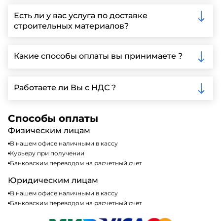
Вы можете связаться с нами по телефону, отправить
запрос через нашу официальную почту или
Есть ли у вас услуга по доставке
заполнить форму на нашем сайте для более
строительных материалов?
детальной информации и организации встречи.
Да, мы предлагаем доставку клиентам по всей
Ленинградской области, у нас собственный
Какие способы оплаты вы принимаете ?
автопарк, для обеспечения быстрой и надежной
доставки.
Мы принимаем различные способы оплаты,
включая наличные, банковские переводы,
Работаете ли Вы с НДС ?
кредитные карты. Подробную информацию о
доступных способах оплаты можно найти на нашем
Да, мы работаем по общей системе
сайте или у нашего менеджера по продажам.
налогообложения, т.е с НДС 20%
Способы оплаты
Физическим лицам
В нашем офисе наличными в кассу
Курьеру при получении
Банковским переводом на расчетный счет
Юридическим лицам
В нашем офисе наличными в кассу
Банковским переводом на расчетный счет