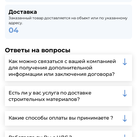
Доставка
Заказанный товар доставляется на объект или по указанному
адресу.
Ответы на вопросы
Как можно связаться с вашей компанией
для получения дополнительной
информации или заключения договора?
Вы можете связаться с нами по телефону, отправить
запрос через нашу официальную почту или
Есть ли у вас услуга по доставке
заполнить форму на нашем сайте для более
строительных материалов?
детальной информации и организации встречи.
Да, мы предлагаем доставку клиентам по всей
Ленинградской области, у нас собственный
Какие способы оплаты вы принимаете ?
автопарк, для обеспечения быстрой и надежной
доставки.
Мы принимаем различные способы оплаты,
включая наличные, банковские переводы,