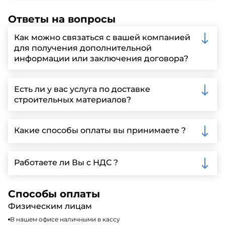
Ответы на вопросы
Как можно связаться с вашей компанией
для получения дополнительной
информации или заключения договора?
Вы можете связаться с нами по телефону, отправить
запрос через нашу официальную почту или
Есть ли у вас услуга по доставке
заполнить форму на нашем сайте для более
строительных материалов?
детальной информации и организации встречи.
Да, мы предлагаем доставку клиентам по всей
Ленинградской области, у нас собственный
Какие способы оплаты вы принимаете ?
автопарк, для обеспечения быстрой и надежной
доставки.
Мы принимаем различные способы оплаты,
включая наличные, банковские переводы,
Работаете ли Вы с НДС ?
кредитные карты. Подробную информацию о
доступных способах оплаты можно найти на нашем
Да, мы работаем по общей системе
сайте или у нашего менеджера по продажам.
налогообложения, т.е с НДС 20%
Способы оплаты
Физическим лицам
В нашем офисе наличными в кассу