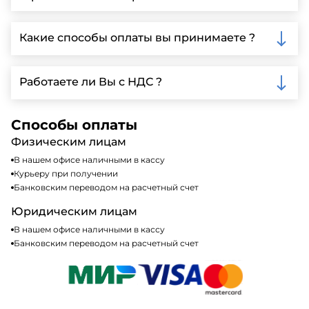
детальной информации и организации встречи.
Да, мы предлагаем доставку клиентам по всей
Ленинградской области, у нас собственный
Какие способы оплаты вы принимаете ?
автопарк, для обеспечения быстрой и надежной
доставки.
Мы принимаем различные способы оплаты,
включая наличные, банковские переводы,
Работаете ли Вы с НДС ?
кредитные карты. Подробную информацию о
доступных способах оплаты можно найти на нашем
Да, мы работаем по общей системе
сайте или у нашего менеджера по продажам.
налогообложения, т.е с НДС 20%
Способы оплаты
Физическим лицам
В нашем офисе наличными в кассу
Курьеру при получении
Банковским переводом на расчетный счет
Юридическим лицам
В нашем офисе наличными в кассу
Банковским переводом на расчетный счет