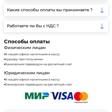
Да, мы предлагаем доставку клиентам по всей
Ленинградской области, у нас собственный
Какие способы оплаты вы принимаете ?
автопарк, для обеспечения быстрой и надежной
доставки.
Мы принимаем различные способы оплаты,
включая наличные, банковские переводы,
Работаете ли Вы с НДС ?
кредитные карты. Подробную информацию о
доступных способах оплаты можно найти на нашем
Да, мы работаем по общей системе
сайте или у нашего менеджера по продажам.
налогообложения, т.е с НДС 20%
Способы оплаты
Физическим лицам
В нашем офисе наличными в кассу
Курьеру при получении
Банковским переводом на расчетный счет
Юридическим лицам
В нашем офисе наличными в кассу
Банковским переводом на расчетный счет