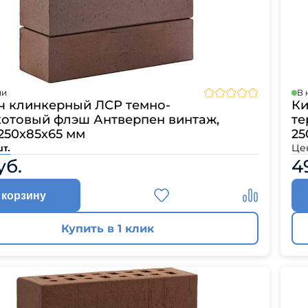
ии
В 
ч клинкерный ЛСР темно-
Ки
котовый флэш Антверпен винтаж,
те
250х85х65 мм
25
Це
шт.
уб.
4
 корзину
Купить в 1 клик