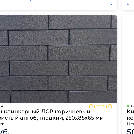
ии
В 
ч клинкерный ЛСР коричневый
Ки
истый ангоб, гладкий, 250х85х65 мм
ко
Це
шт.
уб.
5