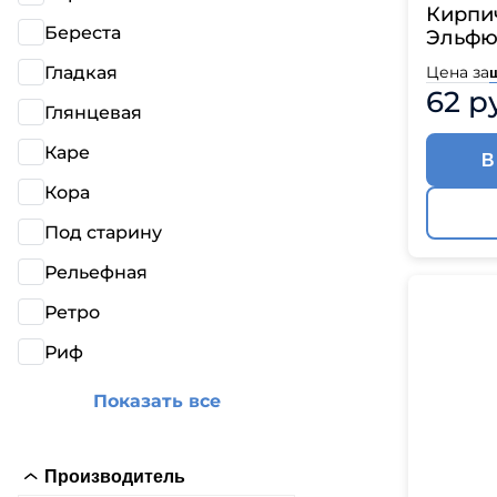
Кирпи
Береста
Эльфюс
Гладкая
Цена за
62 р
Глянцевая
Каре
В
Кора
Под старину
Рельефная
Ретро
Риф
Показать все
Производитель