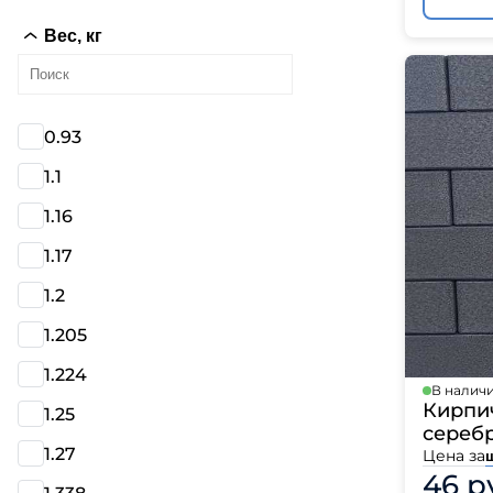
Вес, кг
0.93
1.1
1.16
1.17
1.2
1.205
1.224
В налич
Кирпи
1.25
серебр
1.27
Цена за
46 р