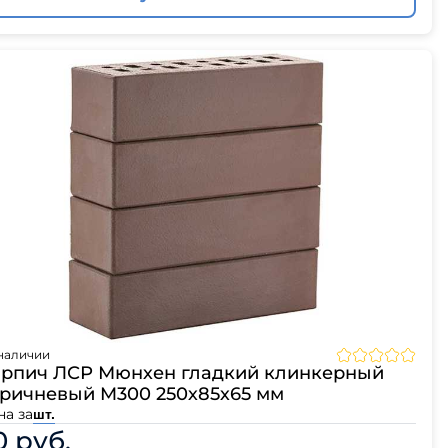
наличии
рпич ЛСР Мюнхен гладкий клинкерный
ричневый M300 250х85х65 мм
на за
шт.
0 руб.