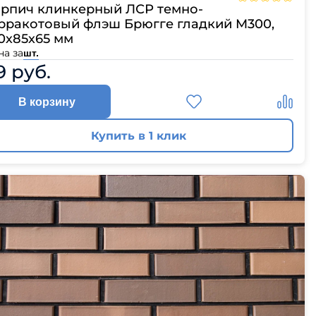
рпич клинкерный ЛСР темно-
рракотовый флэш Брюгге гладкий M300,
0х85х65 мм
на за
шт.
9 руб.
В корзину
Купить в 1 клик