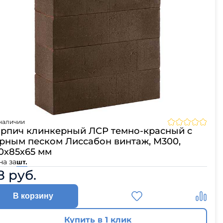
наличии
рпич клинкерный ЛСР темно-красный с
рным песком Лиссабон винтаж, M300,
0х85х65 мм
на за
шт.
8 руб.
В корзину
Купить в 1 клик