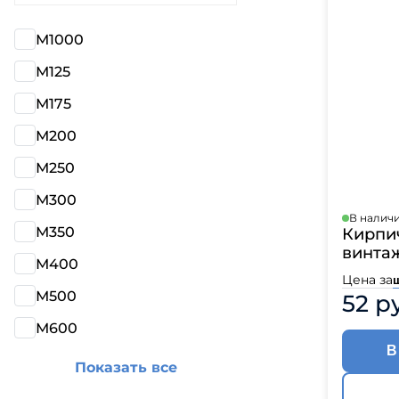
М1000
М125
М175
М200
М250
М300
В налич
М350
Кирпи
винтаж
М400
Цена за
М500
52 р
М600
В
Показать все