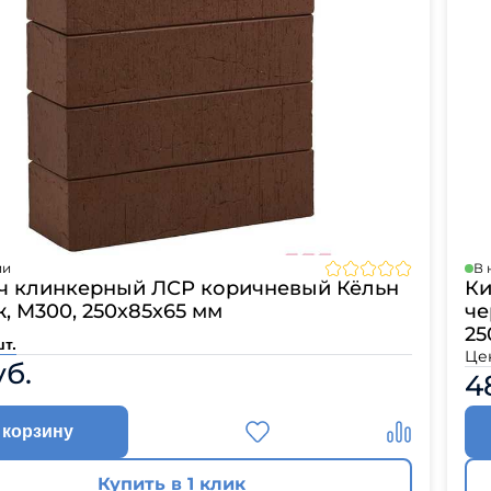
ии
В 
ч клинкерный ЛСР коричневый Кёльн
Ки
, M300, 250х85х65 мм
че
25
шт.
Це
уб.
4
 корзину
Купить в 1 клик