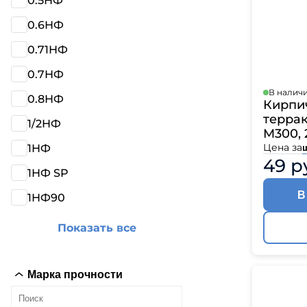
0.5НФ
0.6НФ
0.71НФ
0.7НФ
В налич
0.8НФ
Кирпи
терра
1/2НФ
M300, 
Цена за
1НФ
49 р
1НФ SP
В
1НФ90
Показать все
Марка прочности