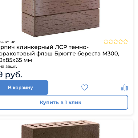
наличии
рпич клинкерный ЛСР темно-
рракотовый флэш Брюгге береста M300,
0х85х65 мм
на за
шт.
9 руб.
В корзину
Купить в 1 клик