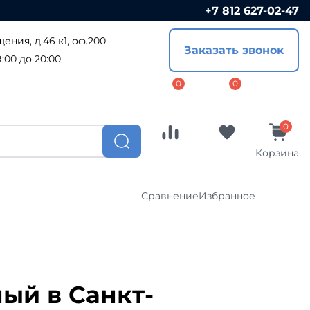
+7 812 627-02-47
Сравнение
Избранное
ения, д.46 к1, оф.200
Заказать звонок
Софиты
:00 до 20:00
ПВХ софиты
ал
Металлические софиты
ост
Доборные элементы
Корзина
Комплектующие
Сравнение
Избранное
CLICK
Водосточные системы
Водосточные системы Металл-
я
Профиль
Софиты
Водосточная система Гранд-Лайн
ый в Санкт-
ПВХ софиты
Водосточные системы