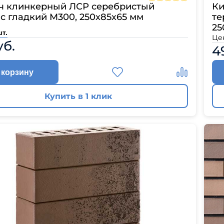
ч клинкерный ЛСР серебристый
Ки
 гладкий M300, 250х85х65 мм
те
25
шт.
Це
уб.
4
 корзину
Купить в 1 клик