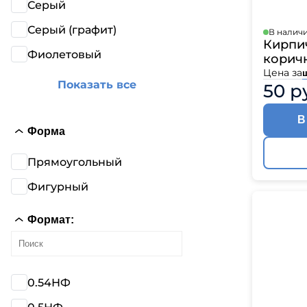
Серый
Катепа
Икопал
Серый (графит)
В налич
Tegola
Кирпи
Фиолетовый
корич
Технон
Цена за
Показать все
50 р
В
Форма
Прямоугольный
Фигурный
Формат:
0.54НФ