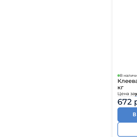
В налич
Клеева
кг
Цена за
672 
В