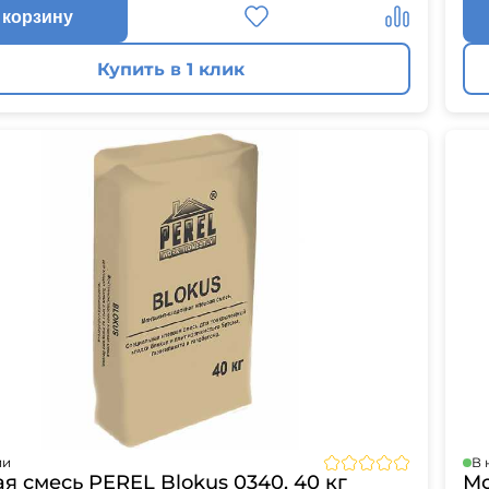
 корзину
Купить в 1 клик
ии
В 
я смесь PEREL Blokus 0340, 40 кг
Мо