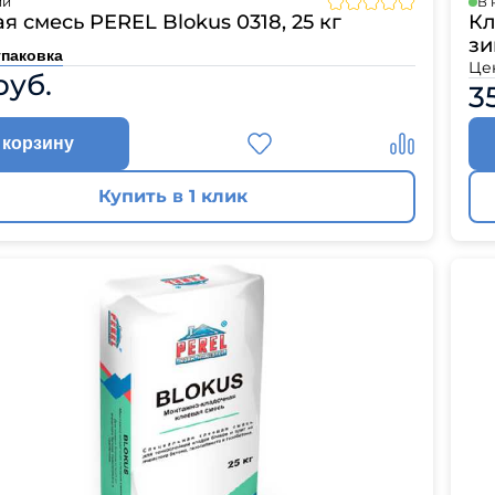
ии
В 
л
Комплектующие для 
я смесь PEREL Blokus 0318, 25 кг
Кл
зи
Комплектующие Braas
упаковка
Це
руб.
3
иколь Шинглас
 корзину
Купить в 1 клик