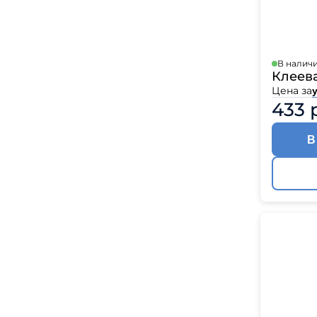
В налич
Клеева
Цена за
433 
В