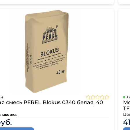
ии
В 
я смесь PEREL Blokus 0340 белая, 40
Мо
ТЕ
Це
упаковка
руб.
4