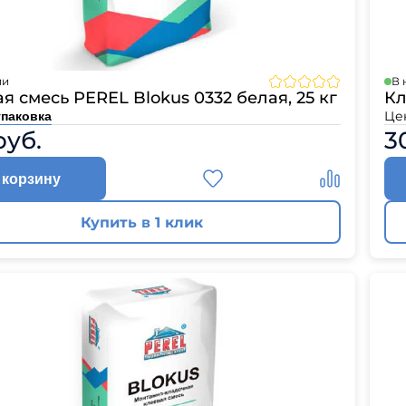
ии
В 
я смесь PEREL Blokus 0332 белая, 25 кг
Кл
Це
упаковка
руб.
3
 корзину
Купить в 1 клик