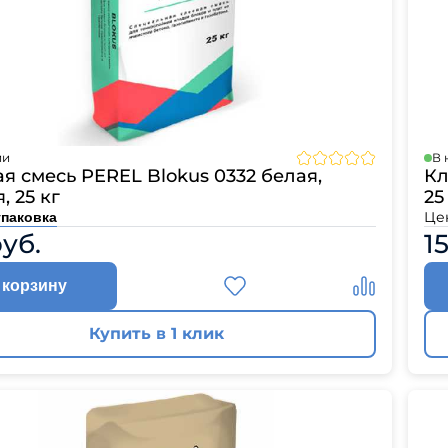
ии
В 
я смесь PEREL Blokus 0332 белая,
Кл
, 25 кг
25
Це
упаковка
руб.
1
 корзину
Купить в 1 клик