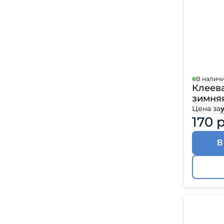
В налич
Клеева
зимняя
Цена за
170 
В