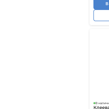
В
В налич
Клеева