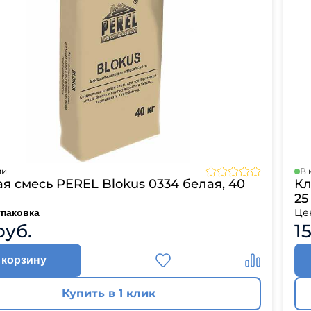
ии
В 
я смесь PEREL Blokus 0334 белая, 40
Кл
25
Це
упаковка
руб.
1
 корзину
Купить в 1 клик