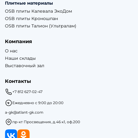
Плитные материалы
OSB плиты Калевала ЭкоДом
OSB плиты Кроношпан
OSB плиты Талион (Ультралам)
Компания
О нас
Наши склады
Выставочный зал
Контакты
+7 812 627-02-47
Ежедневно с 9:00 до 20:00
a-gk@atlant-gk.com
пр-кт Просвещения, д.46 к1, оф.200