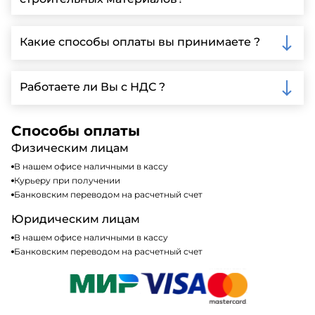
детальной информации и организации встречи.
Да, мы предлагаем доставку клиентам по всей
Ленинградской области, у нас собственный
Какие способы оплаты вы принимаете ?
автопарк, для обеспечения быстрой и надежной
доставки.
Мы принимаем различные способы оплаты,
включая наличные, банковские переводы,
Работаете ли Вы с НДС ?
кредитные карты. Подробную информацию о
доступных способах оплаты можно найти на нашем
Да, мы работаем по общей системе
сайте или у нашего менеджера по продажам.
налогообложения, т.е с НДС 20%
Способы оплаты
Физическим лицам
В нашем офисе наличными в кассу
Курьеру при получении
Банковским переводом на расчетный счет
Юридическим лицам
В нашем офисе наличными в кассу
Банковским переводом на расчетный счет