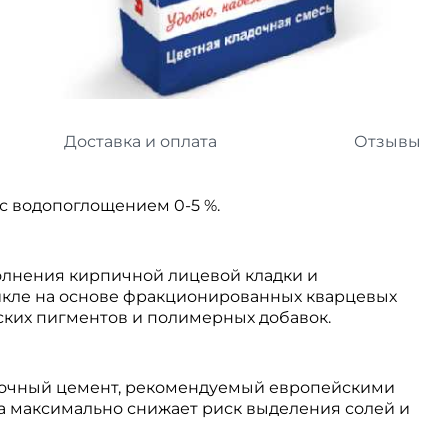
л
Комплектующие для 
Комплектующие Braas
иколь Шинглас
Доставка и оплата
Отзывы
с водопоглощением 0-5 %.
олнения кирпичной лицевой кладки и
икле на основе фракционированных кварцевых
ских пигментов и полимерных добавок.
вочный цемент, рекомендуемый европейскими
а максимально снижает риск выделения солей и