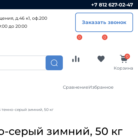
+7 812 627-02-47
Сравнение
Избранное
ения, д.46 к1, оф.200
Заказать звонок
Софиты
:00 до 20:00
ПВХ софиты
ал
Металлические софиты
ост
Доборные элементы
Корзина
Комплектующие
Сравнение
Избранное
CLICK
Водосточные системы
 темно-серый зимний, 50 кг
Водосточные системы Металл-
я
Профиль
Софиты
Водосточная система Гранд-Лайн
о-серый зимний, 50 кг
ПВХ софиты
Водосточные системы