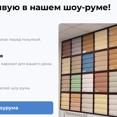
ивую в нашем шоу-руме!
алов перед покупкой.
я
вариант для вашего дома.
елей шоу-рума.
шоурума