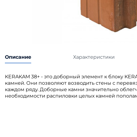
Катепа
Икопал
Tegola
Технон
Описание
Характеристики
KERAKAM 38+ - это доборный элемент к блоку KE
камней. Они позволяют возводить стены с перевя
каждом ряду. Доборные камни значительно облегч
необходимости распиловки целых камней попола