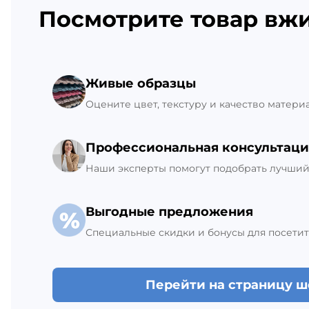
Ежедневно с 8:00 до 21:00
Посмотрите товар вж
В наличии 200 шт
Склад Гатчина
Живые образцы
+7 (812) 309-42-27, доб. 6
Ежедневно с 8:00 до 21:00
Оцените цвет, текстуру и качество матери
В наличии 171 шт
Профессиональная консультаци
Наши эксперты помогут подобрать лучший 
Выгодные предложения
Специальные скидки и бонусы для посетит
Перейти на страницу 