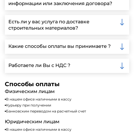
информации или заключения договора?
Вы можете связаться с нами по телефону, отправить
запрос через нашу официальную почту или
Есть ли у вас услуга по доставке
заполнить форму на нашем сайте для более
строительных материалов?
детальной информации и организации встречи.
Да, мы предлагаем доставку клиентам по всей
Ленинградской области, у нас собственный
Какие способы оплаты вы принимаете ?
автопарк, для обеспечения быстрой и надежной
доставки.
Мы принимаем различные способы оплаты,
включая наличные, банковские переводы,
Работаете ли Вы с НДС ?
кредитные карты. Подробную информацию о
доступных способах оплаты можно найти на нашем
Да, мы работаем по общей системе
сайте или у нашего менеджера по продажам.
налогообложения, т.е с НДС 20%
Способы оплаты
Физическим лицам
В нашем офисе наличными в кассу
Курьеру при получении
Банковским переводом на расчетный счет
Юридическим лицам
В нашем офисе наличными в кассу