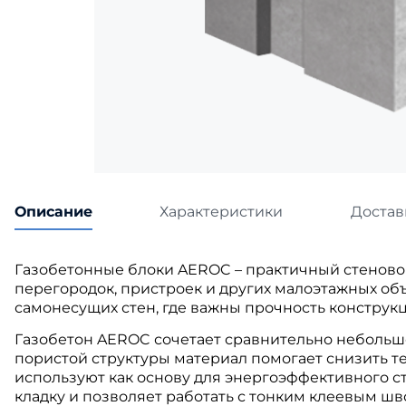
Катепа
Икопал
Tegola
Технон
Описание
Характеристики
Достав
Газобетонные блоки AEROC – практичный стеновой
перегородок, пристроек и других малоэтажных объ
самонесущих стен, где важны прочность конструк
Газобетон AEROC сочетает сравнительно небольшо
пористой структуры материал помогает снизить те
используют как основу для энергоэффективного с
кладку и позволяет работать с тонким клеевым шв