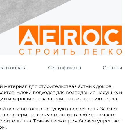
л
Комплектующие для 
Комплектующие Braas
иколь Шинглас
ка и оплата
Сертификаты
Отзывы
 материал для строительства частных домов,
ектов. Блоки подходят для возведения несущих и
ции и хорошие показатели по сохранению тепла.
й вес и высокую несущую способность. За счет
плопотери, поэтому стены из газобетона часто
троительства. Точная геометрия блоков упрощает
ом.