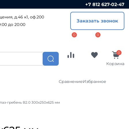
+7 812 627-02-47
Сравнение
Избранное
ения, д.46 к1, оф.200
Заказать звонок
Софиты
:00 до 20:00
ПВХ софиты
ал
Металлические софиты
ост
Доборные элементы
Корзина
Комплектующие
Сравнение
Избранное
CLICK
Водосточные системы
паз-гребень В2.0 300х250х625 мм
Водосточные системы Металл-
я
Профиль
Софиты
Водосточная система Гранд-Лайн
ПВХ софиты
Водосточные системы