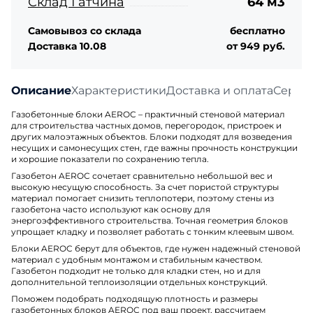
Склад Гатчина
64 м3
Самовывоз со склада
бесплатно
Доставка 10.08
от 949 руб.
Описание
Характеристики
Доставка и оплата
Серти
Газобетонные блоки AEROC – практичный стеновой материал
для строительства частных домов, перегородок, пристроек и
других малоэтажных объектов. Блоки подходят для возведения
несущих и самонесущих стен, где важны прочность конструкции
и хорошие показатели по сохранению тепла.
Газобетон AEROC сочетает сравнительно небольшой вес и
высокую несущую способность. За счет пористой структуры
материал помогает снизить теплопотери, поэтому стены из
газобетона часто используют как основу для
энергоэффективного строительства. Точная геометрия блоков
упрощает кладку и позволяет работать с тонким клеевым швом.
Блоки AEROC берут для объектов, где нужен надежный стеновой
материал с удобным монтажом и стабильным качеством.
Газобетон подходит не только для кладки стен, но и для
дополнительной теплоизоляции отдельных конструкций.
Поможем подобрать подходящую плотность и размеры
газобетонных блоков AEROC под ваш проект, рассчитаем