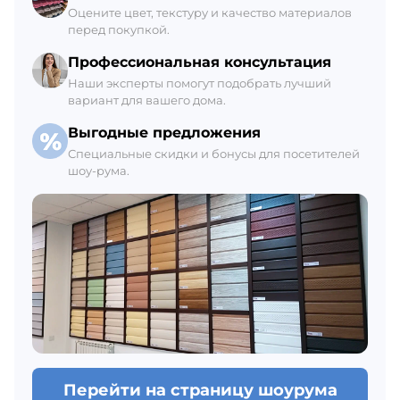
+7 (812) 309-42-27, доб. 6
Оцените цвет, текстуру и качество материалов
перед покупкой.
Ежедневно с 8:00 до 21:00
В наличии 64 м3
Профессиональная консультация
Наши эксперты помогут подобрать лучший
вариант для вашего дома.
Выгодные предложения
Специальные скидки и бонусы для посетителей
шоу-рума.
Перейти на страницу шоурума