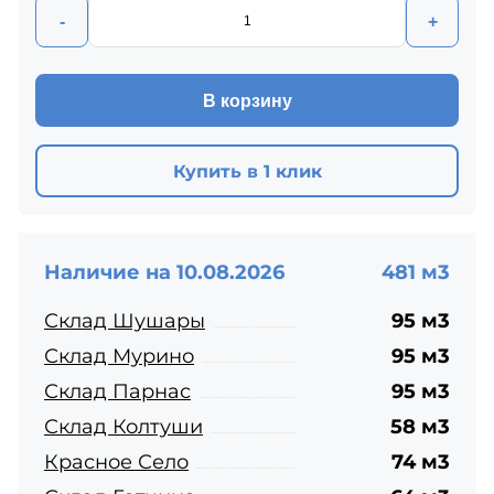
-
+
В корзину
Купить в 1 клик
Наличие на 10.08.2026
481 м3
Склад Шушары
95 м3
Склад Мурино
95 м3
Склад Парнас
95 м3
Склад Колтуши
58 м3
Красное Село
74 м3