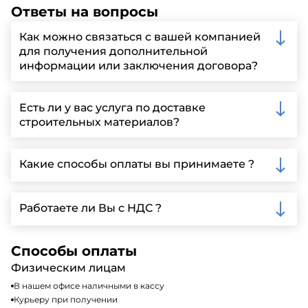
Ответы на вопросы
Как можно связаться с вашей компанией
для получения дополнительной
информации или заключения договора?
Вы можете связаться с нами по телефону, отправить
запрос через нашу официальную почту или
Есть ли у вас услуга по доставке
заполнить форму на нашем сайте для более
строительных материалов?
детальной информации и организации встречи.
Да, мы предлагаем доставку клиентам по всей
Ленинградской области, у нас собственный
Какие способы оплаты вы принимаете ?
автопарк, для обеспечения быстрой и надежной
доставки.
Мы принимаем различные способы оплаты,
включая наличные, банковские переводы,
Работаете ли Вы с НДС ?
кредитные карты. Подробную информацию о
доступных способах оплаты можно найти на нашем
Да, мы работаем по общей системе
сайте или у нашего менеджера по продажам.
налогообложения, т.е с НДС 20%
Способы оплаты
Физическим лицам
В нашем офисе наличными в кассу
Курьеру при получении