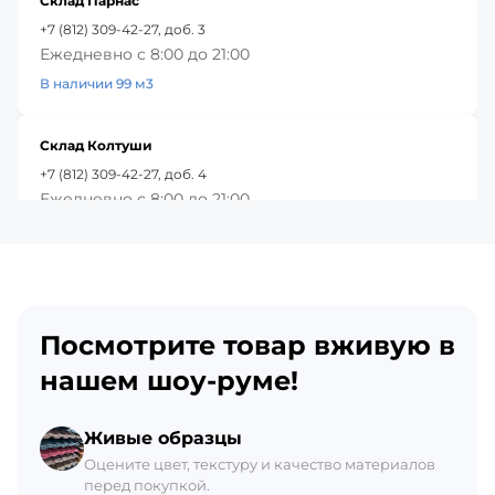
Склад Парнас
+7 (812) 309-42-27, доб. 3
Ежедневно с 8:00 до 21:00
В наличии 99 м3
Склад Колтуши
+7 (812) 309-42-27, доб. 4
Ежедневно с 8:00 до 21:00
В наличии 91 м3
Красное Село
+7 (812) 309-42-27, доб. 5
Посмотрите товар вживую в
Ежедневно с 8:00 до 21:00
В наличии 73 м3
нашем шоу-руме!
Склад Гатчина
Живые образцы
+7 (812) 309-42-27, доб. 6
Оцените цвет, текстуру и качество материалов
перед покупкой.
Ежедневно с 8:00 до 21:00