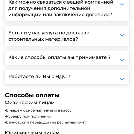
Как можно связаться с вашей компанией
для получения дополнительной
информации или заключения договора?
Вы можете связаться с нами по телефону, отправить
запрос через нашу официальную почту или
Есть ли у вас услуга по доставке
заполнить форму на нашем сайте для более
строительных материалов?
детальной информации и организации встречи.
Да, мы предлагаем доставку клиентам по всей
Ленинградской области, у нас собственный
Какие способы оплаты вы принимаете ?
автопарк, для обеспечения быстрой и надежной
доставки.
Мы принимаем различные способы оплаты,
включая наличные, банковские переводы,
Работаете ли Вы с НДС ?
кредитные карты. Подробную информацию о
доступных способах оплаты можно найти на нашем
Да, мы работаем по общей системе
сайте или у нашего менеджера по продажам.
налогообложения, т.е с НДС 20%
Способы оплаты
Физическим лицам
В нашем офисе наличными в кассу
Курьеру при получении
Банковским переводом на расчетный счет
Юридическим лицам