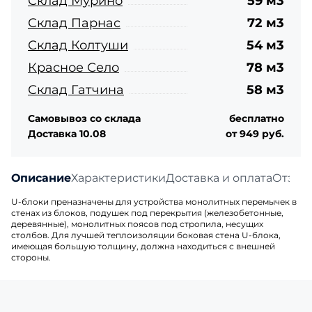
Склад Мурино
59 м3
Склад Парнас
72 м3
Склад Колтуши
54 м3
Красное Село
78 м3
Склад Гатчина
58 м3
Самовывоз со склада
бесплатно
Доставка 10.08
от 949 руб.
Описание
Характеристики
Доставка и оплата
Отзыв
U-блоки преназначены для устройства монолитных перемычек в
стенах из блоков, подушек под перекрытия (железобетонные,
деревянные), монолитных поясов под стропила, несущих
столбов. Для лучшей теплоизоляции боковая стена U-блока,
имеющая большую толщину, должна находиться с внешней
стороны.