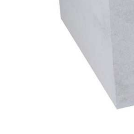
Катепа
Икопал
Tegola
Технон