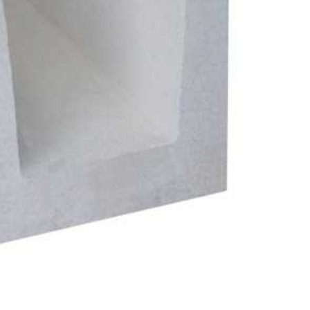
л
Комплектующие для 
Комплектующие Braas
иколь Шинглас