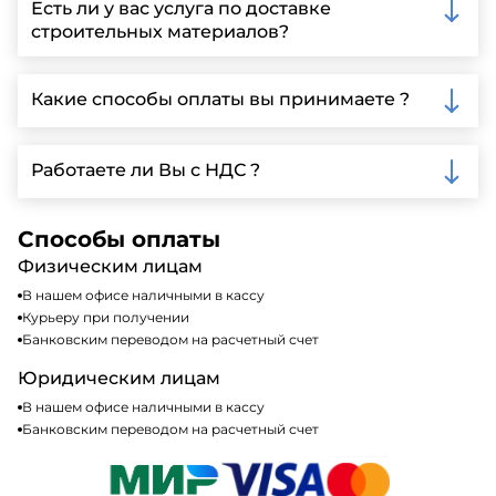
Есть ли у вас услуга по доставке
заполнить форму на нашем сайте для более
строительных материалов?
детальной информации и организации встречи.
Да, мы предлагаем доставку клиентам по всей
Ленинградской области, у нас собственный
Какие способы оплаты вы принимаете ?
автопарк, для обеспечения быстрой и надежной
доставки.
Мы принимаем различные способы оплаты,
включая наличные, банковские переводы,
Работаете ли Вы с НДС ?
кредитные карты. Подробную информацию о
доступных способах оплаты можно найти на нашем
Да, мы работаем по общей системе
сайте или у нашего менеджера по продажам.
налогообложения, т.е с НДС 20%
Способы оплаты
Физическим лицам
В нашем офисе наличными в кассу
Курьеру при получении
Банковским переводом на расчетный счет
Юридическим лицам
В нашем офисе наличными в кассу
Банковским переводом на расчетный счет