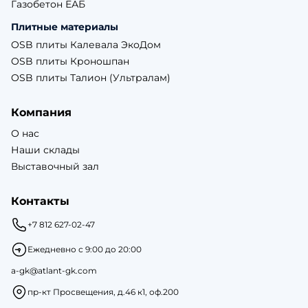
Газобетон ЕАБ
Плитные материалы
OSB плиты Калевала ЭкоДом
OSB плиты Кроношпан
OSB плиты Талион (Ультралам)
Компания
О нас
Наши склады
Выставочный зал
Контакты
+7 812 627-02-47
Ежедневно с 9:00 до 20:00
a-gk@atlant-gk.com
пр-кт Просвещения, д.46 к1, оф.200