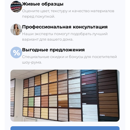
Склад Гатчина
Живые образцы
+7 (812) 309-42-27, доб. 6
Оцените цвет, текстуру и качество материалов
перед покупкой.
Ежедневно с 8:00 до 21:00
В наличии 88 м3
Профессиональная консультация
Наши эксперты помогут подобрать лучший
вариант для вашего дома.
Выгодные предложения
Специальные скидки и бонусы для посетителей
шоу-рума.