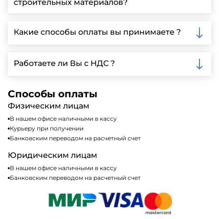
строительных материалов?
детальной информации и организации встречи.
Да, мы предлагаем доставку клиентам по всей
Ленинградской области, у нас собственный
Какие способы оплаты вы принимаете ?
автопарк, для обеспечения быстрой и надежной
доставки.
Мы принимаем различные способы оплаты,
включая наличные, банковские переводы,
Работаете ли Вы с НДС ?
кредитные карты. Подробную информацию о
доступных способах оплаты можно найти на нашем
Да, мы работаем по общей системе
сайте или у нашего менеджера по продажам.
налогообложения, т.е с НДС 20%
Способы оплаты
Физическим лицам
В нашем офисе наличными в кассу
Курьеру при получении
Банковским переводом на расчетный счет
Юридическим лицам
В нашем офисе наличными в кассу
Банковским переводом на расчетный счет