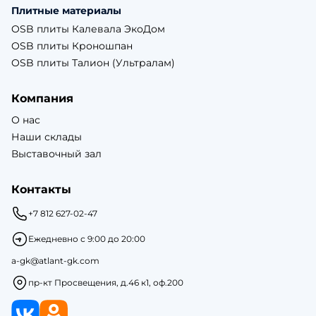
Плитные материалы
OSB плиты Калевала ЭкоДом
OSB плиты Кроношпан
OSB плиты Талион (Ультралам)
Компания
О нас
Наши склады
Выставочный зал
Контакты
+7 812 627-02-47
Ежедневно с 9:00 до 20:00
a-gk@atlant-gk.com
пр-кт Просвещения, д.46 к1, оф.200