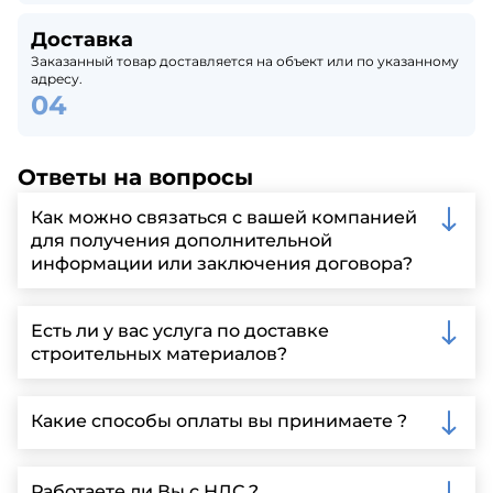
Доставка
Заказанный товар доставляется на объект или по указанному
адресу.
Ответы на вопросы
Как можно связаться с вашей компанией
для получения дополнительной
информации или заключения договора?
Вы можете связаться с нами по телефону, отправить
запрос через нашу официальную почту или
Есть ли у вас услуга по доставке
заполнить форму на нашем сайте для более
строительных материалов?
детальной информации и организации встречи.
Да, мы предлагаем доставку клиентам по всей
Ленинградской области, у нас собственный
Какие способы оплаты вы принимаете ?
автопарк, для обеспечения быстрой и надежной
доставки.
Мы принимаем различные способы оплаты,
включая наличные, банковские переводы,
Работаете ли Вы с НДС ?