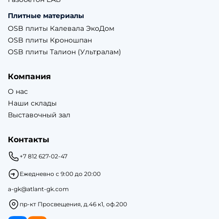
Плитные материалы
OSB плиты Калевала ЭкоДом
OSB плиты Кроношпан
OSB плиты Талион (Ультралам)
Компания
О нас
Наши склады
Выставочный зал
Контакты
+7 812 627-02-47
Ежедневно с 9:00 до 20:00
a-gk@atlant-gk.com
пр-кт Просвещения, д.46 к1, оф.200