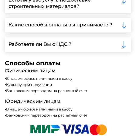
заполнить форму на нашем сайте для более
строительных материалов?
детальной информации и организации встречи.
Да, мы предлагаем доставку клиентам по всей
Ленинградской области, у нас собственный
Какие способы оплаты вы принимаете ?
автопарк, для обеспечения быстрой и надежной
доставки.
Мы принимаем различные способы оплаты,
включая наличные, банковские переводы,
Работаете ли Вы с НДС ?
кредитные карты. Подробную информацию о
доступных способах оплаты можно найти на нашем
Да, мы работаем по общей системе
сайте или у нашего менеджера по продажам.
налогообложения, т.е с НДС 20%
Способы оплаты
Физическим лицам
В нашем офисе наличными в кассу
Курьеру при получении
Банковским переводом на расчетный счет
Юридическим лицам
В нашем офисе наличными в кассу
Банковским переводом на расчетный счет