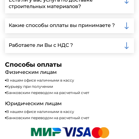
заполнить форму на нашем сайте для более
строительных материалов?
детальной информации и организации встречи.
Да, мы предлагаем доставку клиентам по всей
Ленинградской области, у нас собственный
Какие способы оплаты вы принимаете ?
автопарк, для обеспечения быстрой и надежной
доставки.
Мы принимаем различные способы оплаты,
включая наличные, банковские переводы,
Работаете ли Вы с НДС ?
кредитные карты. Подробную информацию о
доступных способах оплаты можно найти на нашем
Да, мы работаем по общей системе
сайте или у нашего менеджера по продажам.
налогообложения, т.е с НДС 20%
Способы оплаты
Физическим лицам
В нашем офисе наличными в кассу
Курьеру при получении
Банковским переводом на расчетный счет
Юридическим лицам
В нашем офисе наличными в кассу
Банковским переводом на расчетный счет