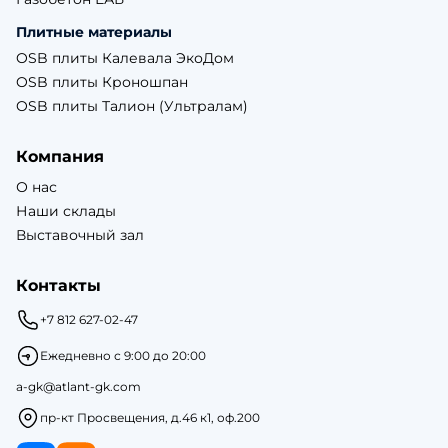
Плитные материалы
OSB плиты Калевала ЭкоДом
OSB плиты Кроношпан
OSB плиты Талион (Ультралам)
Компания
О нас
Наши склады
Выставочный зал
Контакты
+7 812 627-02-47
Ежедневно с 9:00 до 20:00
a-gk@atlant-gk.com
пр-кт Просвещения, д.46 к1, оф.200