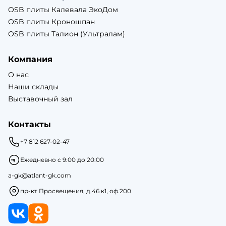
OSB плиты Калевала ЭкоДом
OSB плиты Кроношпан
OSB плиты Талион (Ультралам)
Компания
О нас
Наши склады
Выставочный зал
Контакты
+7 812 627-02-47
Ежедневно с 9:00 до 20:00
a-gk@atlant-gk.com
пр-кт Просвещения, д.46 к1, оф.200