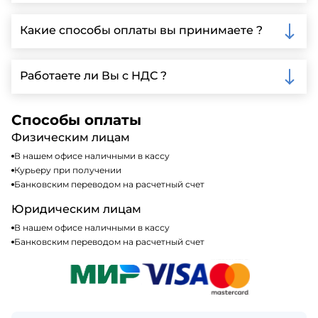
Да, мы предлагаем доставку клиентам по всей
Ленинградской области, у нас собственный
Какие способы оплаты вы принимаете ?
автопарк, для обеспечения быстрой и надежной
доставки.
Мы принимаем различные способы оплаты,
включая наличные, банковские переводы,
Работаете ли Вы с НДС ?
кредитные карты. Подробную информацию о
доступных способах оплаты можно найти на нашем
Да, мы работаем по общей системе
сайте или у нашего менеджера по продажам.
налогообложения, т.е с НДС 20%
Способы оплаты
Физическим лицам
В нашем офисе наличными в кассу
Курьеру при получении
Банковским переводом на расчетный счет
Юридическим лицам
В нашем офисе наличными в кассу
Банковским переводом на расчетный счет